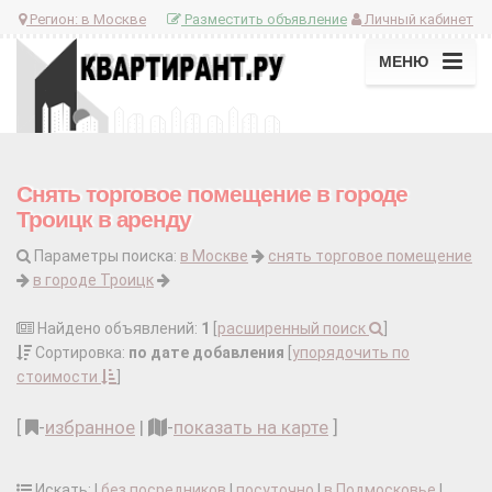
Регион:
в Москве
Разместить объявление
Личный кабинет
МЕНЮ
Снять торговое помещение в городе
Троицк в аренду
Параметры поиска:
в Москве
снять торговое помещение
в городе Троицк
Найдено объявлений:
1
[
расширенный поиск
]
Сортировка:
по дате добавления
[
упорядочить по
стоимости
]
[
-
избранное
|
-
показать на карте
]
Искать: |
без посредников
|
посуточно
|
в Подмосковье
|