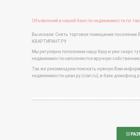
Объявлений в нашей базе по недвижимости по тако
Вы искали: Снять торговое помещение поселение В
КВАРТИРАНТ.РУ
Мы регулярно пополняем нашу базу и уже скоро ту
недвижимости наполняются вручную собственникам
Так же рекомендуем поискать нужную Вам информаци
недвижимости циан.ру (cian.ru), в базе домофонд.ру (
РАЗ