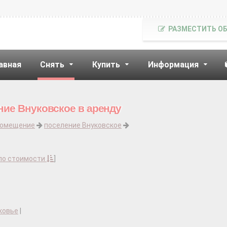
РАЗМЕСТИТЬ О
авная
Снять
Купить
Информация
ние Внуковское в аренду
помещение
поселение Внуковское
по стоимости
]
ковье
|