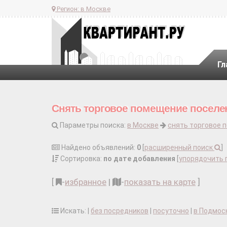
Регион:
в Москве
Гл
Снять торговое помещение поселе
Параметры поиска:
в Москве
снять торговое 
Найдено объявлений:
0
[
расширенный поиск
]
Сортировка:
по дате добавления
[
упорядочить 
[
-
избранное
|
-
показать на карте
]
Искать: |
без посредников
|
посуточно
|
в Подмос