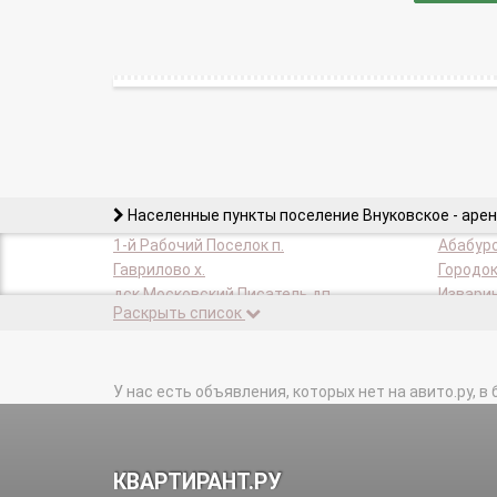
Населенные пункты поселение Внуковское - аре
1-й Рабочий Поселок п.
Абабуро
Гаврилово х.
Городок
дск Московский Писатель дп.
Изварин
Раскрыть список
Лукино п.
Минвне
Переделкино п.
Пыхтино
Санаторий N39 п.
Санатор
ТИЗ Ново-Внуково нп.
У нас есть объявления, которых нет на авито.ру, в 
Шельбут
КВАРТИРАНТ.РУ