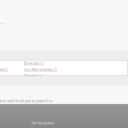
Внуково п.
я п.
дск Мичуринец п.
Ликова д.
Нововнуково п.
Санаторий N10 п.
Станции Внуково п.
газете из рук в руки irr.ru
На продажу: