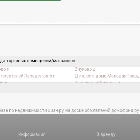
нда торговых помещений/магазинов
во п.
Внуково д.
 писателей Переделкино п.
Детского дома Молодая Гварди
о д.
Изваринской школы п.
шторга п.
Мичуринец п.
 д.
Рассказовка д.
ий Переделкино п.
Санатория N14 п.
базе по недвижимости циан.ру, на доске объявлений домофонд.ру и в 
ово д.
Информация:
В аренду: