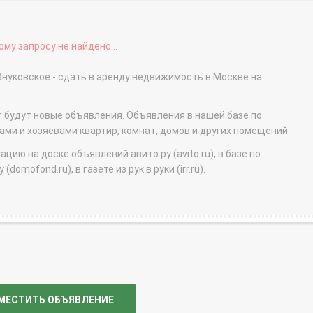
му запросу не найдено...
нуковское - сдать в аренду недвижимость в Москве на
т будут новые объявления. Объявления в нашей базе по
и и хозяевами квартир, комнат, домов и других помещений.
ю на доске объявлений авито.ру (avito.ru), в базе по
domofond.ru), в газете из рук в руки (irr.ru).
МЕСТИТЬ ОБЪЯВЛЕНИЕ