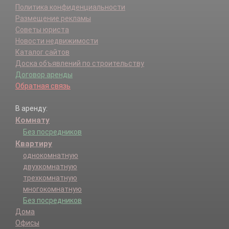
Политика конфиденциальности
Размещение рекламы
Советы юриста
Новости недвижимости
Каталог сайтов
Доска объявлений по строительству
Договор аренды
Обратная связь
В аренду:
Комнату
Без посредников
Квартиру
однокомнатную
двухкомнатную
трехкомнатную
многокомнатную
Без посредников
Дома
Офисы