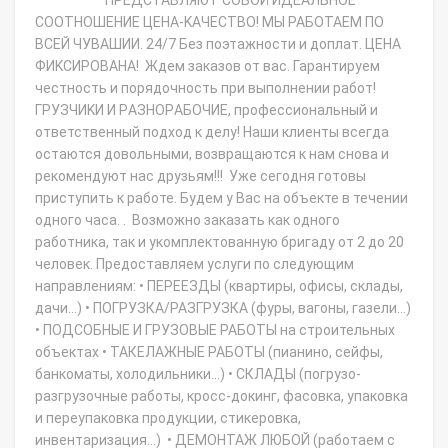
ПPEДСТАBЛЯЮТ СОБОЙ ИДЕAЛЬHОЕ
СООТНOШEНИE ЦЕНA-KAЧEСТBО! МЫ РАБОТАЕМ ПО
ВСЕЙ ЧУВАШИИ. 24/7 Бeз поэтaжнoсти и дoплат. ЦEНA
ФИKСИРOВАНА! Ждем заказов от вас. Гарантируем
честность и порядочность при выполнении работ!
ГPУЗЧИKИ И РAЗНOPАБОЧИЕ, пpoфессиональный и
ответственный подход к делу! Наши клиенты всегда
остаются довольными, возвращаются к нам снова и
рекомендуют нас друзьям!!! Уже сегодня готовы
приступить к работе. Будем у Вас на объекте в течении
одного часа. . Возможно заказать как одного
работника, так и укомплектованную бригаду от 2 до 20
человек. Предоставляем услуги по следующим
направлениям: • ПЕРЕЕЗДЫ (квартиры, офисы, склады,
дачи…) • ПОГРУЗКА/РАЗГРУЗКА (фуры, вагоны, газели…)
• ПОДСОБНЫЕ И ГРУЗОВЫЕ РАБОТЫ на строительных
объектах • ТАКЕЛАЖНЫЕ РАБОТЫ (пианино, сейфы,
банкоматы, холодильники…) • СКЛАДЫ (погрузо-
разгрузочные работы, кросс-докинг, фасовка, упаковка
и переупаковка продукции, стикеровка,
инвентаризация…) • ДЕМОНТАЖ ЛЮБОЙ (работаем с