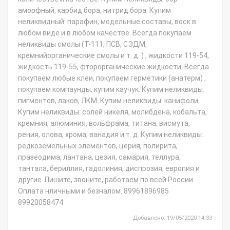
аморфный, карбид бора, нитрид бора. Купим
неликвидный: парафин, модельные составы, воск в
любом виде и в любом качестве. Всегда покупаем
неликвиды смолы (Т-111, ПСВ, СЭДМ,
кремнийорганические смолы и т. д. ) , жидкости 119-54,
жидкость 119-55, фторорганические жидкости. Всегда
покупаем любые клеи, покупаем герметики (анатерм) ,
покупаем компаунды, купим каучук. Купим неликвиды:
пигментов, лаков, ЛКМ. Купим неликвиды: канифоли.
Купим неликвиды: солей никеля, молибдена, кобальта,
кремния, алюминия, вольфрама, титана, висмута,
рения, олова, хрома, ванадия и т. д. Купим неликвиды:
редкоземельных элементов, церия, полирита,
празеодима, лантана, цезия, самария, теллура,
тантала, бериллия, гадолиния, диспрозия, европия и
другие. Пишите, звоните, работаем по всей России.
Оплата нличными и безналом. 89961896985
89920058474
Добавлено: 19/05/2020 14:33