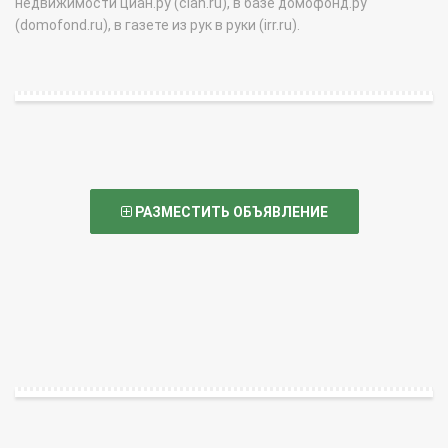
недвижимости циан.ру (cian.ru), в базе домофонд.ру
(domofond.ru), в газете из рук в руки (irr.ru).
РАЗМЕСТИТЬ ОБЪЯВЛЕНИЕ