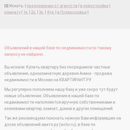
Искать: |
предложения от агентств
|
в новостройке
|
комнату
|
1к.
|
2к.
|
3к.
|
4+к.
|
в Подмосковье
|
Объявлений в нашей базе по недвижимости по такому
запросу не найдено...
Вы искали: Купить квартиру без посредников частные
объявления, однокомнатную деревня Анино - продажа
недвижимости в Москве на КВАРТИРАНТ.РУ
Мы регулярно пополняем нашу базу и уже скоро тут будут
новые объявления. Объявления в нашей базе по
недвижимости наполняются вручную собственниками и
хозяевами квартир, комнат, домов и других помещений.
Так же рекомендуем поискать нужную Вам информацию на
доске объявлений авито.ру (avito.ru), в базе по