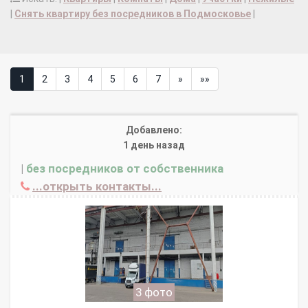
|
Снять квартиру без посредников в Подмосковье
|
1
2
3
4
5
6
7
»
»»
Добавлено:
1 день назад
|
без посредников от собственника
...открыть контакты...
3 фото