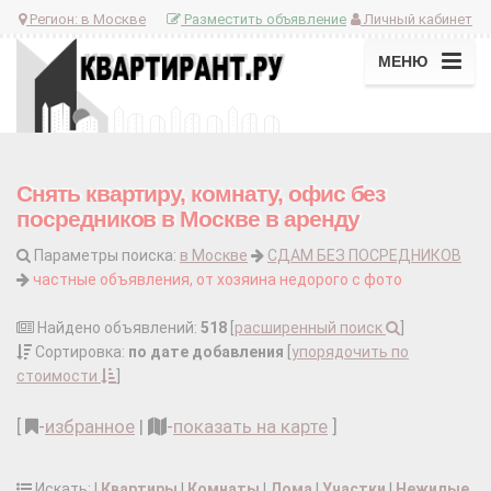
Регион:
в Москве
Разместить объявление
Личный кабинет
МЕНЮ
Снять квартиру, комнату, офис без
посредников в Москве в аренду
Параметры поиска:
в Москве
СДАМ БЕЗ ПОСРЕДНИКОВ
частные объявления, от хозяина недорого с фото
Найдено объявлений:
518
[
расширенный поиск
]
Сортировка:
по дате добавления
[
упорядочить по
стоимости
]
[
-
избранное
|
-
показать на карте
]
Искать: |
Квартиры
|
Комнаты
|
Дома
|
Участки
|
Нежилые