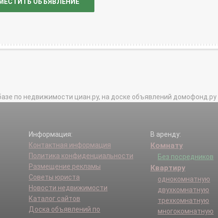
МЕСТИТЬ ОБЪЯВЛЕНИЕ
базе по недвижимости циан.ру, на доске объявлений домофонд.ру и в 
Информация:
В аренду:
Контактная информация
Комнату
Политика конфиденциальности
Без посредников
Размещение рекламы
Квартиру
Советы юриста
однокомнатную
Новости недвижимости
двухкомнатную
Каталог сайтов
трехкомнатную
Доска объявлений по
многокомнатную