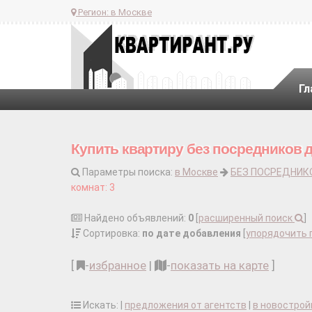
Регион:
в Москве
Гл
Купить квартиру без посредников 
Параметры поиска:
в Москве
БЕЗ ПОСРЕДНИК
комнат: 3
Найдено объявлений:
0
[
расширенный поиск
]
Сортировка:
по дате добавления
[
упорядочить 
[
-
избранное
|
-
показать на карте
]
Искать: |
предложения от агентств
|
в новострой