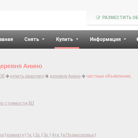
РАЗМЕСТИТЬ О
авная
Снять
Купить
Информация
деревня Анино
ОВ
купить квартиру
деревня Анино
частные объявления,
по стоимости
]
ке
|
комнату
|
1к.
|
2к.
|
3к.
|
4+к.
|
в Подмосковье
|