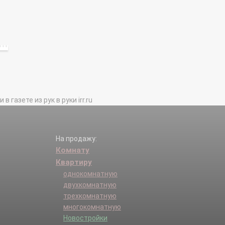
газете из рук в руки irr.ru
На продажу:
Комнату
Квартиру
однокомнатную
двухкомнатную
трехкомнатную
многокомнатную
Новостройки