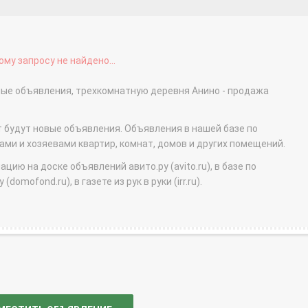
му запросу не найдено...
тные объявления, трехкомнатную деревня Анино - продажа
т будут новые объявления. Объявления в нашей базе по
и и хозяевами квартир, комнат, домов и других помещений.
ю на доске объявлений авито.ру (avito.ru), в базе по
domofond.ru), в газете из рук в руки (irr.ru).