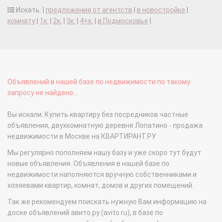
Искать: |
предложения от агентств
|
в новостройке
|
комнату
|
1к.
|
2к.
|
3к.
|
4+к.
|
в Подмосковье
|
Объявлений в нашей базе по недвижимости по такому
запросу не найдено...
Вы искали: Купить квартиру без посредников частные
объявления, двухкомнатную деревня Лопатино - продажа
недвижимости в Москве на КВАРТИРАНТ.РУ
Мы регулярно пополняем нашу базу и уже скоро тут будут
новые объявления. Объявления в нашей базе по
недвижимости наполняются вручную собственниками и
хозяевами квартир, комнат, домов и других помещений.
Так же рекомендуем поискать нужную Вам информацию на
доске объявлений авито.ру (avito.ru), в базе по