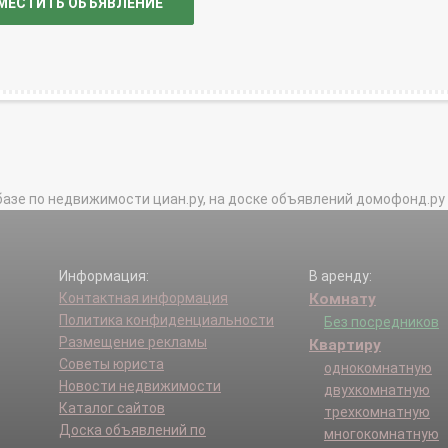
МЕСТИТЬ ОБЪЯВЛЕНИЕ
базе по недвижимости циан.ру, на доске объявлений домофонд.ру и в 
Информация:
В аренду:
Контактная информация
Комнату
Политика конфиденциальности
Без посредников
Размещение рекламы
Квартиру
Советы юриста
однокомнатную
Новости недвижимости
двухкомнатную
Каталог сайтов
трехкомнатную
Доска объявлений по
многокомнатную