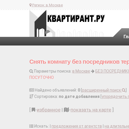
Регион:
в Москве
Гл
Снять комнату без посредников те
Параметры поиска:
в Москве
БЕЗ ПОСРЕДНИК
ПОСУТОЧНО
Найдено объявлений:
0
[
расширенный поиск
]
Сортировка:
по дате добавления
[
упорядочить 
[
-
избранное
|
-
показать на карте
]
Искать: |
предложения от агентств
|
на длительн