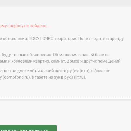
му запросу не найдено...
ые объявления, ПОСУТОЧНО территория Полет - сдать в аренду
т будут новые объявления. Объявления в нашей базе по
и и хозяевами квартир, комнат, домов и других помещений.
ю на доске объявлений авито.ру (avito.ru), в базе по
domofond.ru), в газете из рук в руки (irr.ru).