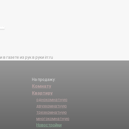
газете из рук в руки irr.ru
На продажу:
Комнату
Квартиру
однокомнатную
двухкомнатную
трехкомнатную
многокомнатную
Новостройки