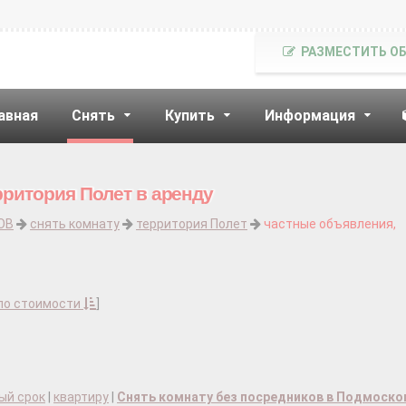
РАЗМЕСТИТЬ О
авная
Снять
Купить
Информация
рритория Полет в аренду
ОВ
снять комнату
территория Полет
частные объявления,
по стоимости
]
ый срок
|
квартиру
|
Снять комнату без посредников в Подмоско