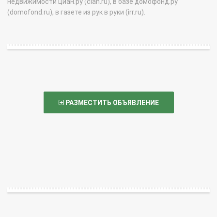
недвижимости циан.ру (cian.ru), в базе домофонд.ру
(domofond.ru), в газете из рук в руки (irr.ru).
РАЗМЕСТИТЬ ОБЪЯВЛЕНИЕ