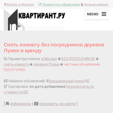
Регион:
в Москве
Разместить объявление
Личный кабинет
МЕНЮ
Снять комнату без посредников деревня
Лужки в аренду
Параметры поиска:
в Москве
БЕЗ ПОСРЕДНИКОВ
снять комнату
деревня Лужки
частные объявления,
ПОСУТОЧНО
Найдено объявлений:
0
[
расширенный поиск
]
Сортировка:
по дате добавления
[
упорядочить по
стоимости
]
[
-
избранное
|
-
показать на карте
]