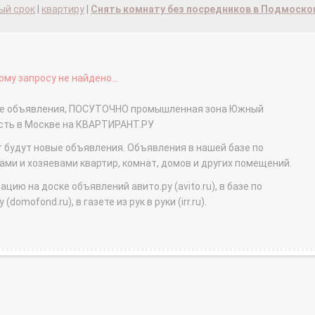
ый срок
|
квартиру
|
Снять комнату без посредников в Подмоско
му запросу не найдено...
ные объявления, ПОСУТОЧНО промышленная зона Южный
сть в Москве на КВАРТИРАНТ.РУ
т будут новые объявления. Объявления в нашей базе по
и и хозяевами квартир, комнат, домов и других помещений.
ю на доске объявлений авито.ру (avito.ru), в базе по
domofond.ru), в газете из рук в руки (irr.ru).