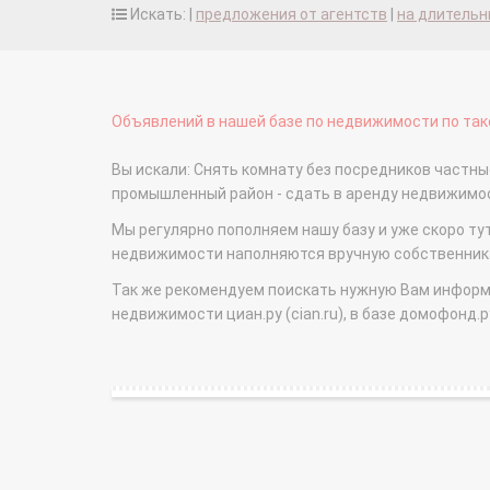
Искать: |
предложения от агентств
|
на длительн
Объявлений в нашей базе по недвижимости по тако
Вы искали: Снять комнату без посредников част
промышленный район - сдать в аренду недвижимо
Мы регулярно пополняем нашу базу и уже скоро ту
недвижимости наполняются вручную собственникам
Так же рекомендуем поискать нужную Вам информаци
недвижимости циан.ру (cian.ru), в базе домофонд.ру (