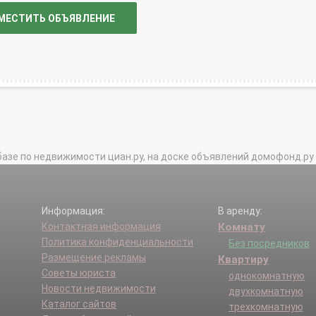
МЕСТИТЬ ОБЪЯВЛЕНИЕ
базе по недвижимости циан.ру, на доске объявлений домофонд.ру и в 
Информация:
В аренду:
Контактная информация
Комнату
Политика конфиденциальности
Без посредников
Размещение рекламы
Квартиру
Советы юриста
однокомнатную
Новости недвижимости
двухкомнатную
Каталог сайтов
трехкомнатную