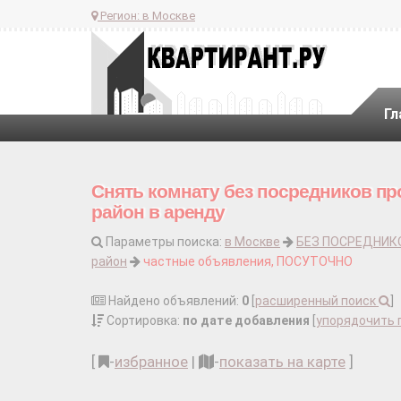
Регион:
в Москве
Гл
Снять комнату без посредников
район в аренду
Параметры поиска:
в Москве
БЕЗ ПОСРЕДНИК
район
частные объявления, ПОСУТОЧНО
Найдено объявлений:
0
[
расширенный поиск
]
Сортировка:
по дате добавления
[
упорядочить 
[
-
избранное
|
-
показать на карте
]