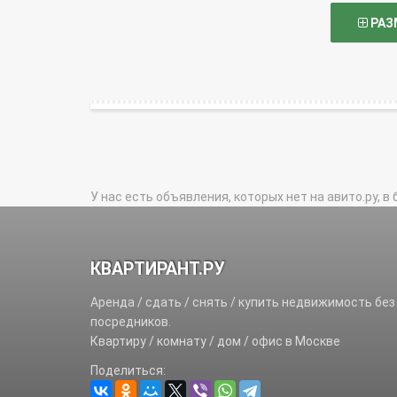
РАЗ
У нас есть объявления, которых нет на авито.ру, в 
КВАРТИРАНТ.РУ
Аренда / сдать / снять / купить недвижимость без
посредников.
Квартиру / комнату / дом / офис в Москве
Поделиться: