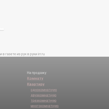
газете из рук в руки irr.ru
На продажу:
Комнату
Квартиру
однокомнатную
двухкомнатную
трехкомнатную
многокомнатную