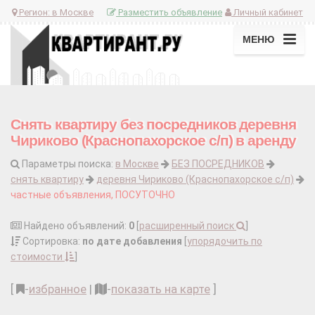
Регион:
в Москве
Разместить объявление
Личный кабинет
МЕНЮ
Снять квартиру без посредников деревня
Чириково (Краснопахорское с/п) в аренду
Параметры поиска:
в Москве
БЕЗ ПОСРЕДНИКОВ
снять квартиру
деревня Чириково (Краснопахорское с/п)
частные объявления, ПОСУТОЧНО
Найдено объявлений:
0
[
расширенный поиск
]
Сортировка:
по дате добавления
[
упорядочить по
стоимости
]
[
-
избранное
|
-
показать на карте
]