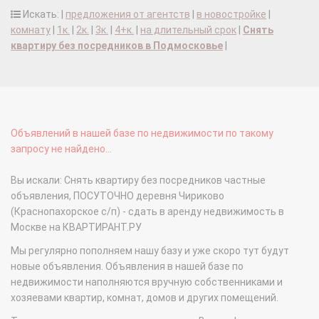
Искать: |
предложения от агентств
|
в новостройке
|
комнату
|
1к.
|
2к.
|
3к.
|
4+к.
|
на длительный срок
|
Снять
квартиру без посредников в Подмосковье
|
Объявлений в нашей базе по недвижимости по такому
запросу не найдено...
Вы искали: Снять квартиру без посредников частные
объявления, ПОСУТОЧНО деревня Чириково
(Краснопахорское с/п) - сдать в аренду недвижимость в
Москве на КВАРТИРАНТ.РУ
Мы регулярно пополняем нашу базу и уже скоро тут будут
новые объявления. Объявления в нашей базе по
недвижимости наполняются вручную собственниками и
хозяевами квартир, комнат, домов и других помещений.