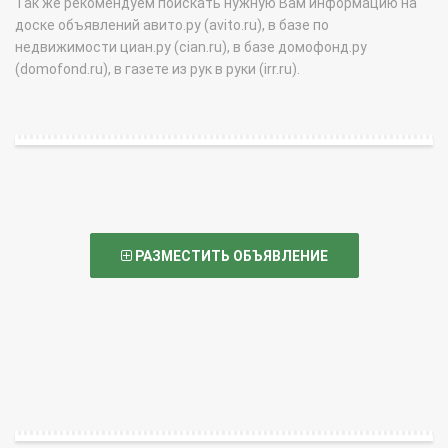
Так же рекомендуем поискать нужную Вам информацию на
доске объявлений авито.ру (avito.ru), в базе по
недвижимости циан.ру (cian.ru), в базе домофонд.ру
(domofond.ru), в газете из рук в руки (irr.ru).
РАЗМЕСТИТЬ ОБЪЯВЛЕНИЕ