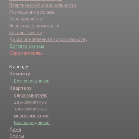
Политика конфиденциальности
Размещение рекламы
Советы юриста
Новости недвижимости
Каталог сайтов
Доска объявлений по строительству
Договор аренды
Обратная связь
В аренду:
Комнату
Без посредников
Квартиру
однокомнатную
двухкомнатную
трехкомнатную
многокомнатную
Без посредников
Дома
Офисы