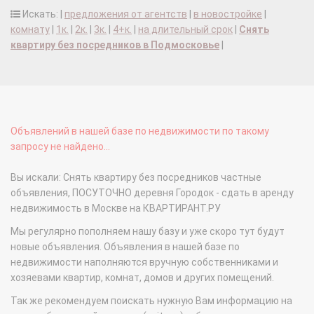
Искать: |
предложения от агентств
|
в новостройке
|
комнату
|
1к.
|
2к.
|
3к.
|
4+к.
|
на длительный срок
|
Снять
квартиру без посредников в Подмосковье
|
Объявлений в нашей базе по недвижимости по такому
запросу не найдено...
Вы искали: Снять квартиру без посредников частные
объявления, ПОСУТОЧНО деревня Городок - сдать в аренду
недвижимость в Москве на КВАРТИРАНТ.РУ
Мы регулярно пополняем нашу базу и уже скоро тут будут
новые объявления. Объявления в нашей базе по
недвижимости наполняются вручную собственниками и
хозяевами квартир, комнат, домов и других помещений.
Так же рекомендуем поискать нужную Вам информацию на