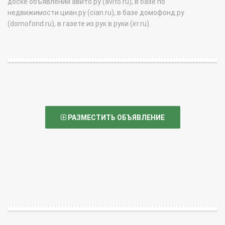
доске объявлений авито.ру (avito.ru), в базе по
недвижимости циан.ру (cian.ru), в базе домофонд.ру
(domofond.ru), в газете из рук в руки (irr.ru).
РАЗМЕСТИТЬ ОБЪЯВЛЕНИЕ