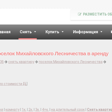
РАЗМЕСТИТЬ О
авная
Снять
Купить
Информация
оселок Михайловского Лесничества в аренду
ОВ
снять квартиру
поселок Михайловского Лесничества
по стоимости
]
ке
|
комнату
|
1к.
|
2к.
|
3к.
|
4+к.
|
на длительный срок
|
Снять кварти