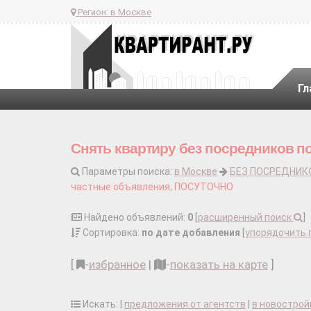
Регион:
в Москве
Гл
Снять квартиру без посредников п
Параметры поиска:
в Москве
БЕЗ ПОСРЕДНИК
частные объявления, ПОСУТОЧНО
Найдено объявлений:
0
[
расширенный поиск
]
Сортировка:
по дате добавления
[
упорядочить 
[
-
избранное
|
-
показать на карте
]
Искать: |
предложения от агентств
|
в новострой