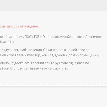
му запросу не найдено...
ные объявления, ПОСУТОЧНО поселок Михайловского Лесничества 
ИРАНТ.РУ
т будут новые объявления. Объявления в нашей базе по
и и хозяевами квартир, комнат, домов и других помещений.
ю на доске объявлений авито.ру (avito.ru), в базе по
domofond.ru), в газете из рук в руки (irr.ru).