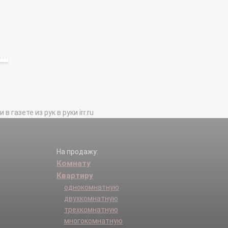
газете из рук в руки irr.ru
На продажу:
Комнату
Квартиру
однокомнатную
двухкомнатную
трехкомнатную
многокомнатную