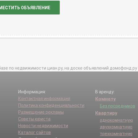
МЕСТИТЬ ОБЪЯВЛЕНИЕ
базе по недвижимости циан.ру, на доске объявлений домофонд.ру и в 
Информация:
В аренду:
Контактная информация
Комнату
Политика конфиденциальности
Без посредников
Размещение рекламы
Квартиру
Советы юриста
однокомнатную
Новости недвижимости
двухкомнатную
Каталог сайтов
трехкомнатную