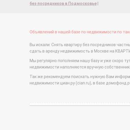
без посредников в Подмосковье
|
Объявлений в нашей базе по недвижимости по тако
Вы искали: Снять квартиру без посредников част
сдать в аренду недвижимость в Москве на КВАРТ
Мы регулярно пополняем нашу базу и уже скоро ту
недвижимости наполняются вручную собственникам
Так же рекомендуем поискать нужную Вам информаци
недвижимости циан.ру (cian.ru), в базе домофонд.ру (