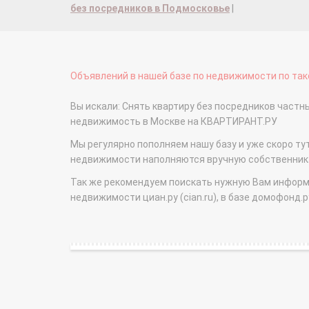
без посредников в Подмосковье
|
Объявлений в нашей базе по недвижимости по тако
Вы искали: Снять квартиру без посредников част
недвижимость в Москве на КВАРТИРАНТ.РУ
Мы регулярно пополняем нашу базу и уже скоро ту
недвижимости наполняются вручную собственникам
Так же рекомендуем поискать нужную Вам информаци
недвижимости циан.ру (cian.ru), в базе домофонд.ру (