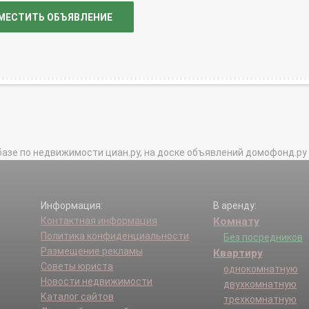
МЕСТИТЬ ОБЪЯВЛЕНИЕ
базе по недвижимости циан.ру, на доске объявлений домофонд.ру и в 
Информация:
В аренду:
Контактная информация
Комнату
Политика конфиденциальности
Без посредников
Размещение рекламы
Квартиру
Советы юриста
однокомнатную
Новости недвижимости
двухкомнатную
Каталог сайтов
трехкомнатную