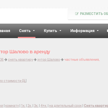
РАЗМЕСТИТЬ О
авная
Снять
Купить
Информация
утор Шалово в аренду
ОВ
снять квартиру
хутор Шалово
частные объявления,
по стоимости
]
ке
|
комнату
|
1к.
|
2к.
|
3к.
|
4+к.
|
на длительный срок
|
Снять кварти