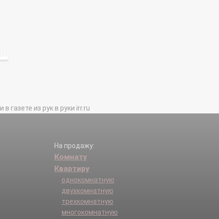
газете из рук в руки irr.ru
На продажу:
Комнату
Квартиру
однокомнатную
двухкомнатную
трехкомнатную
многокомнатную