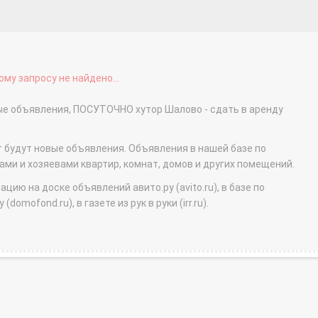
му запросу не найдено...
ные объявления, ПОСУТОЧНО хутор Шалово - сдать в аренду
т будут новые объявления. Объявления в нашей базе по
и и хозяевами квартир, комнат, домов и других помещений.
ю на доске объявлений авито.ру (avito.ru), в базе по
domofond.ru), в газете из рук в руки (irr.ru).