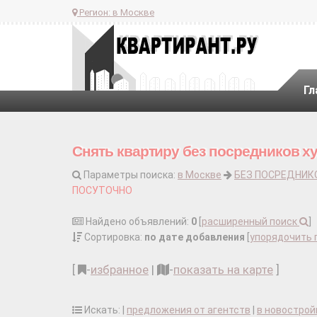
Регион:
в Москве
Гл
Снять квартиру без посредников х
Параметры поиска:
в Москве
БЕЗ ПОСРЕДНИК
ПОСУТОЧНО
Найдено объявлений:
0
[
расширенный поиск
]
Сортировка:
по дате добавления
[
упорядочить 
[
-
избранное
|
-
показать на карте
]
Искать: |
предложения от агентств
|
в новострой