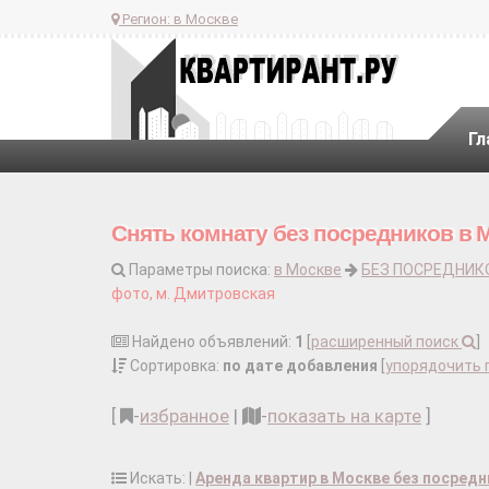
Регион:
в Москве
Гл
Снять комнату без посредников в 
Параметры поиска:
в Москве
БЕЗ ПОСРЕДНИК
фото, м. Дмитровская
Найдено объявлений:
1
[
расширенный поиск
]
Сортировка:
по дате добавления
[
упорядочить 
[
-
избранное
|
-
показать на карте
]
Искать: |
Аренда квартир в Москве без посред