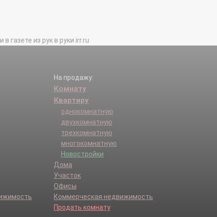
газете из рук в руки irr.ru
На продажу:
Комнату
Квартиру
однокомнатную
двухкомнатную
трехкомнатную
многокомнатную
Новостройки
Дома
Участок
Офисы
вижимость
Коммерческая недвижимость
Продать комнату