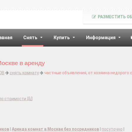
РАЗМЕСТИТЬ О
авная
Снять
Купить
Информация
Москве в аренду
ОВ
снять комнату
частные объявления, от хозяина недорого 
по стоимости
]
ников
|
Аренда комнат в Москве без посредников
|
посуточно
|