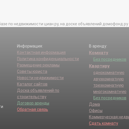
базе по недвижимости циан.ру, на доске объявлений домофонд.ру и в 
Информация:
В аренду:
Контактная информация
Комнату
Политика конфиденциальности
Без посредников
Размещение рекламы
Квартиру
Советы юриста
однокомнатную
Новости недвижимости
двухкомнатную
Каталог сайтов
трехкомнатную
Доска объявлений по
многокомнатную
строительству
Без посредников
Договор аренды
Дома
Обратная связь
Офисы
Коммерческая нед
Сдать комнату