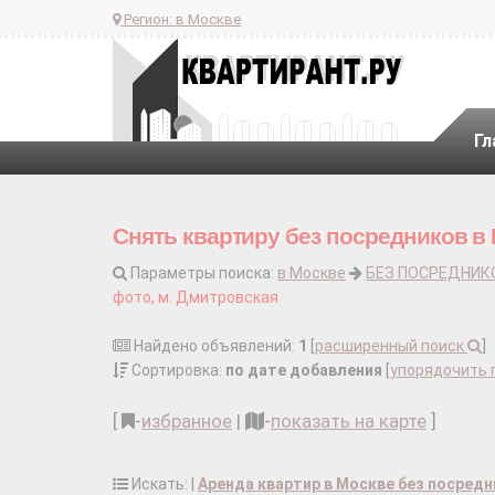
Регион:
в Москве
Гл
Снять квартиру без посредников в
Параметры поиска:
в Москве
БЕЗ ПОСРЕДНИК
фото, м. Дмитровская
Найдено объявлений:
1
[
расширенный поиск
]
Сортировка:
по дате добавления
[
упорядочить 
[
-
избранное
|
-
показать на карте
]
Искать: |
Аренда квартир в Москве без посред