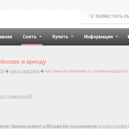
РАЗМЕСТИТЬ О
авная
Снять
Купить
Информация
 Москве в аренду
ОВ
снять квартиру
частные объявления, от хозяина недорого 
по стоимости
]
ников
|
Аренда комнат в Москве без посредников
|
в новостройке