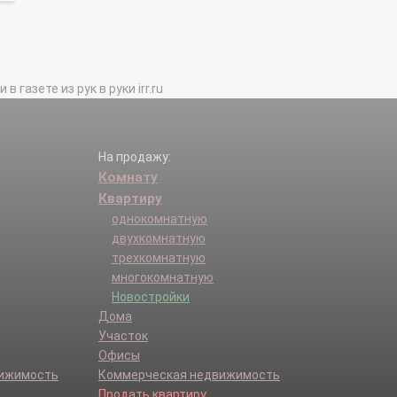
газете из рук в руки irr.ru
На продажу:
Комнату
Квартиру
однокомнатную
двухкомнатную
трехкомнатную
многокомнатную
Новостройки
Дома
Участок
Офисы
вижимость
Коммерческая недвижимость
Продать квартиру