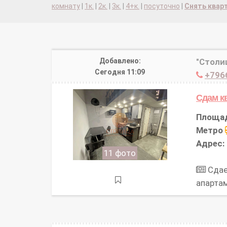
комнату
|
1к.
|
2к.
|
3к.
|
4+к.
|
посуточно
|
Снять квар
Добавлено:
"Столи
Сегодня 11:09
+796
Сдам к
Площа
Метро
Адрес:
11 фото
Сдае
апарта