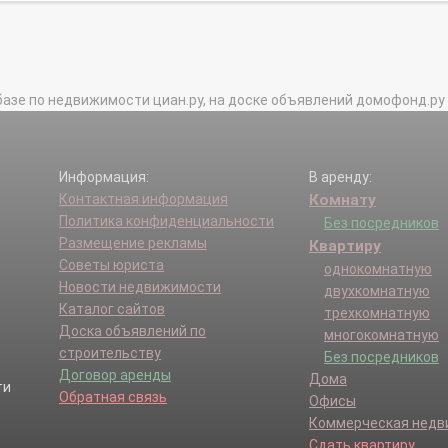
базе по недвижимости циан.ру, на доске объявлений домофонд.ру и в 
Информация:
В аренду:
Контактная информация
Комнату
Политика конфиденциальности
Без посредников
Размещение рекламы
Квартиру
Советы юриста
однокомнатную
Новости недвижимости
двухкомнатную
Каталог сайтов
трехкомнатную
Доска объявлений по
многокомнатную
строительству
Без посредников
Договор аренды
Дома
Обратная связь
Офисы
Коммерческая нед
Сдать квартиру