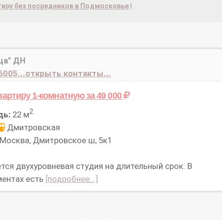
тиру без посредников в Подмосковье
|
ца" ДН
6005...открыть контакты...
вартиру 1-комнатную
за 49 000
2
дь:
22 м
Дмитровская
Москва, Дмитровское ш, 5к1
тся двухуровневая студия на длительный срок. В
ментах есть
[подробнее...]