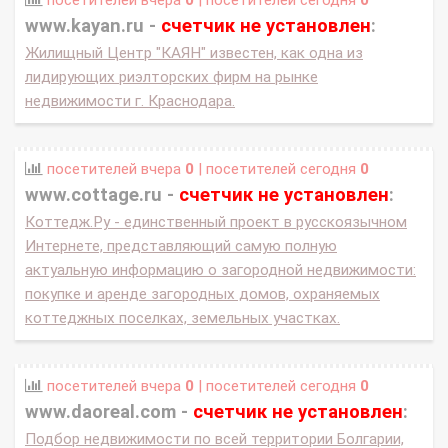
посетителей вчера
0
| посетителей сегодня
0
www.kayan.ru -
счетчик не установлен
:
Жилищный Центр "КАЯН" известен, как одна из
лидирующих риэлторских фирм на рынке
недвижимости г. Краснодара.
посетителей вчера
0
| посетителей сегодня
0
www.cottage.ru -
счетчик не установлен
:
Коттедж.Ру - единственный проект в русскоязычном
Интернете, представляющий самую полную
актуальную информацию о загородной недвижимости:
покупке и аренде загородных домов, охраняемых
коттеджных поселках, земельных участках.
посетителей вчера
0
| посетителей сегодня
0
www.daoreal.com -
счетчик не установлен
:
Подбор недвижимости по всей территории Болгарии,