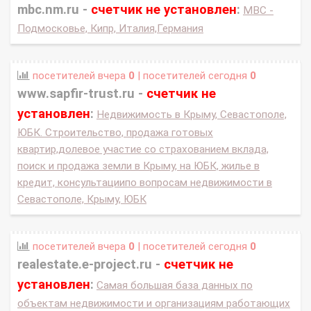
mbc.nm.ru -
счетчик не установлен
:
МВС -
Подмосковье, Кипр, Италия,Германия
посетителей вчера
0
| посетителей сегодня
0
www.sapfir-trust.ru -
счетчик не
установлен
:
Недвижимость в Крыму, Севастополе,
ЮБК. Строительство, продажа готовых
квартир,долевое участие со страхованием вклада,
поиск и продажа земли в Крыму, на ЮБК, жилье в
кредит, консультациипо вопросам недвижимости в
Севастополе, Крыму, ЮБК
посетителей вчера
0
| посетителей сегодня
0
realestate.e-project.ru -
счетчик не
установлен
:
Самая большая база данных по
объектам недвижимости и организациям работающих