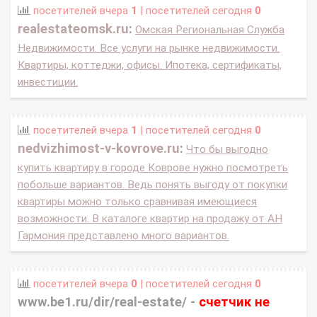
посетителей вчера
1
| посетителей сегодня
0
realestateomsk.ru
:
Омская Региональная Служба
Недвижимости. Все услуги на рынке недвижимости.
Квартиры, коттеджи, офисы. Ипотека, сертификаты,
инвестиции.
посетителей вчера
1
| посетителей сегодня
0
nedvizhimost-v-kovrove.ru
:
Что бы выгодно
купить квартиру в городе Коврове нужно посмотреть
побольше вариантов. Ведь понять выгоду от покупки
квартиры можно только сравнивая имеющиеся
возможности. В каталоге квартир на продажу от АН
Гармония представлено много вариантов.
посетителей вчера
0
| посетителей сегодня
0
www.be1.ru/dir/real-estate/ -
счетчик не