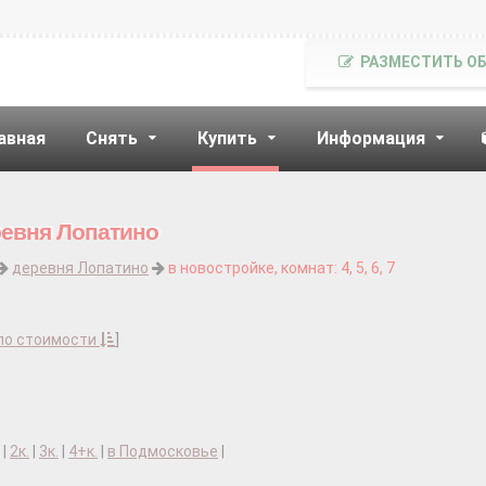
РАЗМЕСТИТЬ О
авная
Снять
Купить
Информация
ревня Лопатино
деревня Лопатино
в новостройке, комнат: 4, 5, 6, 7
по стоимости
]
|
2к.
|
3к.
|
4+к.
|
в Подмосковье
|