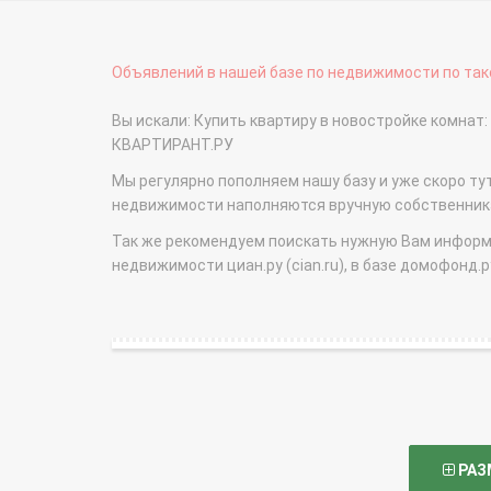
Объявлений в нашей базе по недвижимости по тако
Вы искали: Купить квартиру в новостройке комнат:
КВАРТИРАНТ.РУ
Мы регулярно пополняем нашу базу и уже скоро ту
недвижимости наполняются вручную собственникам
Так же рекомендуем поискать нужную Вам информаци
недвижимости циан.ру (cian.ru), в базе домофонд.ру (
РАЗ