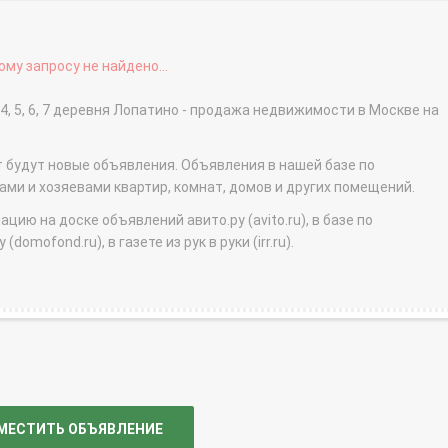
му запросу не найдено...
 4, 5, 6, 7 деревня Лопатино - продажа недвижимости в Москве на
т будут новые объявления. Объявления в нашей базе по
и и хозяевами квартир, комнат, домов и других помещений.
ю на доске объявлений авито.ру (avito.ru), в базе по
domofond.ru), в газете из рук в руки (irr.ru).
МЕСТИТЬ ОБЪЯВЛЕНИЕ