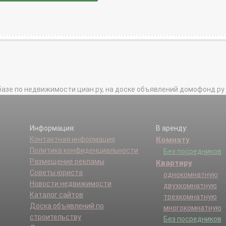
базе по недвижимости циан.ру, на доске объявлений домофонд.ру и в 
Информация:
В аренду:
Контактная информация
Комнату
Политика конфиденциальности
Без посредников
Размещение рекламы
Квартиру
Советы юриста
однокомнатную
Новости недвижимости
двухкомнатную
Каталог сайтов
трехкомнатную
Доска объявлений по
многокомнатную
строительству
Без посредников