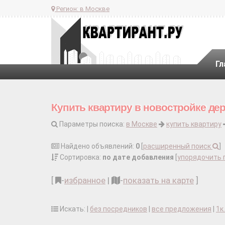
Регион:
в Москве
Гл
Купить квартиру в новостройке де
Параметры поиска:
в Москве
купить квартиру
Найдено объявлений:
0
[
расширенный поиск
]
Сортировка:
по дате добавления
[
упорядочить 
[
-
избранное
|
-
показать на карте
]
Искать: |
без посредников
|
все предложения
|
1к.