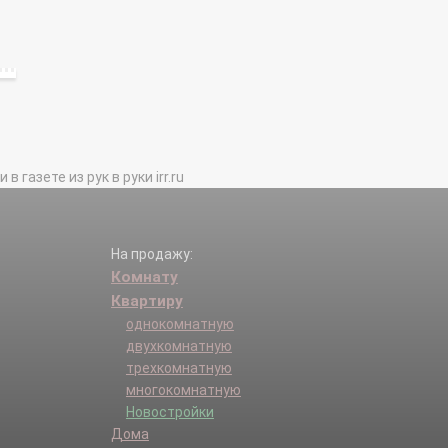
газете из рук в руки irr.ru
На продажу:
Комнату
Квартиру
однокомнатную
двухкомнатную
трехкомнатную
многокомнатную
Новостройки
Дома