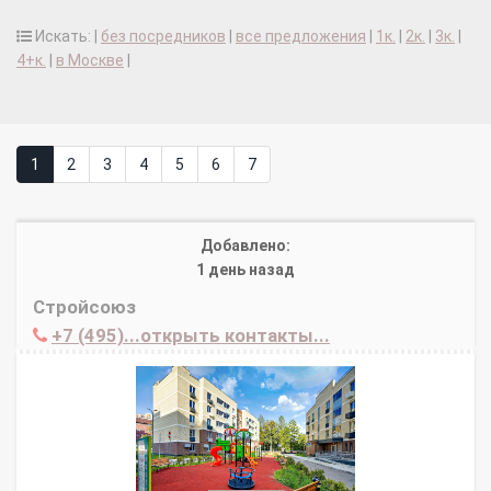
Искать: |
без посредников
|
все предложения
|
1к.
|
2к.
|
3к.
|
4+к.
|
в Москве
|
1
2
3
4
5
6
7
Добавлено:
1 день назад
Стройсоюз
+7 (495)...открыть контакты...