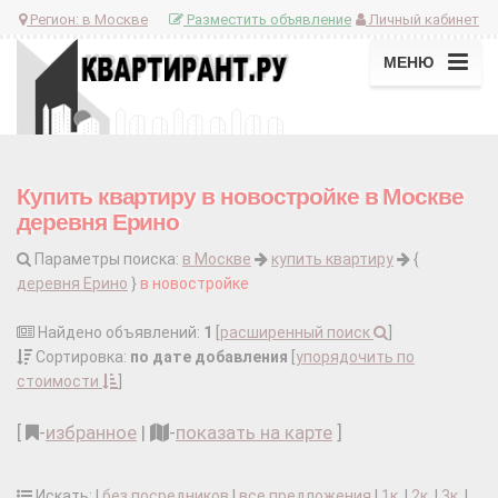
Регион:
в Москве
Разместить объявление
Личный кабинет
МЕНЮ
Купить квартиру в новостройке в Москве
деревня Ерино
Параметры поиска:
в Москве
купить квартиру
{
деревня Ерино
}
в новостройке
Найдено объявлений:
1
[
расширенный поиск
]
Сортировка:
по дате добавления
[
упорядочить по
стоимости
]
[
-
избранное
|
-
показать на карте
]
Искать: |
без посредников
|
все предложения
|
1к.
|
2к.
|
3к.
|