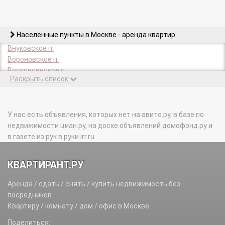
Населенные пункты в Москве - аренда квартир
Внуковское п.
Вороновское п.
Воскресенское п.
Раскрыть список
Десеновское п.
Зеленоград г.
Киевский п.
Кленовское п.
У нас есть объявления, которых нет на авито.ру, в базе по
Кокошкино п.
недвижимости циан.ру, на доске объявлений домофонд.ру и
Краснопахорское п.
в газете из рук в руки irr.ru
Марушкинское п.
Михайлово-Ярцевское п.
КВАРТИРАНТ.РУ
Московский г.
Московский п.
Аренда / сдать / снять / купить недвижимость без
Мосрентген п.
посредников.
Новофедоровское п.
Квартиру / комнату / дом / офис в Москве
Первомайское п.
Поделиться:
Роговское п.