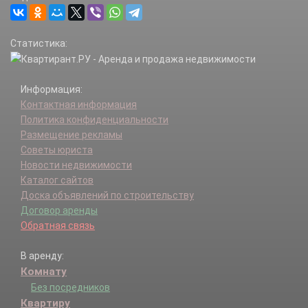
Рязановское п.
Сосенское п.
Статистика:
Троицк г.
Филимонковское п.
Щаповское п.
Информация:
Щербинка г.
Контактная информация
Политика конфиденциальности
Размещение рекламы
Советы юриста
Новости недвижимости
Каталог сайтов
Доска объявлений по строительству
Договор аренды
Обратная связь
В аренду:
Комнату
Без посредников
Квартиру