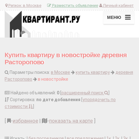
Регион:
в Москве
Разместить объявление
Личный кабинет
МЕНЮ
Купить квартиру в новостройке деревня
Расторопово
Параметры поиска:
в Москве
купить квартиру
деревня
Расторопово
в новостройке
Найдено объявлений:
0
[
расширенный поиск
]
Сортировка:
по дате добавления
[
упорядочить по
стоимости
]
[
-
избранное
|
-
показать на карте
]
Искать: |
без посредников
|
все предложения
|
1к.
|
2к.
|
3к.
|