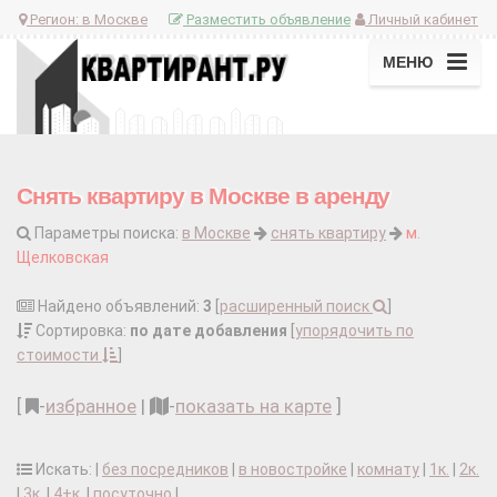
Регион:
в Москве
Разместить объявление
Личный кабинет
МЕНЮ
Снять квартиру в Москве в аренду
Параметры поиска:
в Москве
снять квартиру
м.
Щелковская
Найдено объявлений:
3
[
расширенный поиск
]
Сортировка:
по дате добавления
[
упорядочить по
стоимости
]
[
-
избранное
|
-
показать на карте
]
Искать: |
без посредников
|
в новостройке
|
комнату
|
1к.
|
2к.
|
3к.
|
4+к.
|
посуточно
|