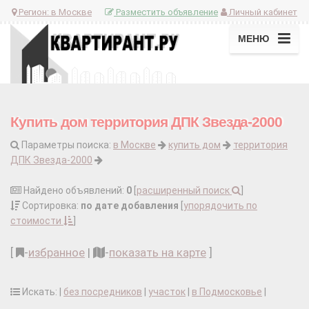
Регион:
в Москве
Разместить объявление
Личный кабинет
МЕНЮ
Купить дом территория ДПК Звезда-2000
Параметры поиска:
в Москве
купить дом
территория
ДПК Звезда-2000
Найдено объявлений:
0
[
расширенный поиск
]
Сортировка:
по дате добавления
[
упорядочить по
стоимости
]
[
-
избранное
|
-
показать на карте
]
Искать: |
без посредников
|
участок
|
в Подмосковье
|