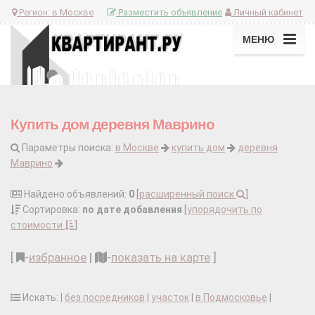
Регион:
в Москве
Разместить объявление
Личный кабинет
МЕНЮ
Купить дом деревня Маврино
Параметры поиска:
в Москве
купить дом
деревня
Маврино
Найдено объявлений:
0
[
расширенный поиск
]
Сортировка:
по дате добавления
[
упорядочить по
стоимости
]
[
-
избранное
|
-
показать на карте
]
Искать: |
без посредников
|
участок
|
в Подмосковье
|