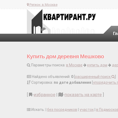
Регион:
в Москве
Гл
Купить дом деревня Мешково
Параметры поиска:
в Москве
купить дом
де
Найдено объявлений:
0
[
расширенный поиск
]
Сортировка:
по дате добавления
[
упорядочить 
[
-
избранное
|
-
показать на карте
]
Искать: |
без посредников
|
участок
|
в Подмоско