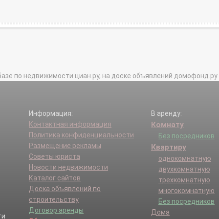
базе по недвижимости циан.ру, на доске объявлений домофонд.ру и в 
Информация:
В аренду:
Контактная информация
Комнату
Политика конфиденциальности
Без посредников
Размещение рекламы
Квартиру
Советы юриста
однокомнатную
Новости недвижимости
двухкомнатную
Каталог сайтов
трехкомнатную
Доска объявлений по
многокомнатную
строительству
Без посредников
Договор аренды
Дома