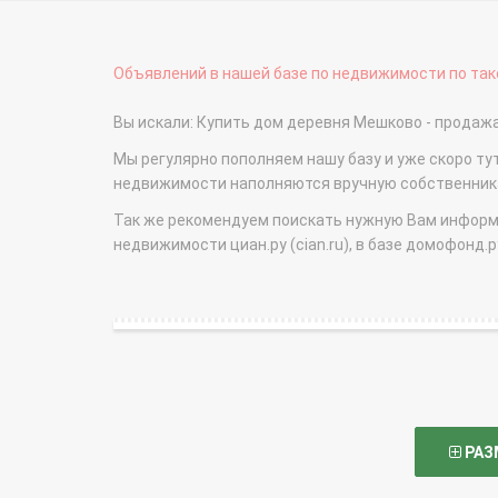
Объявлений в нашей базе по недвижимости по тако
Вы искали: Купить дом деревня Мешково - прода
Мы регулярно пополняем нашу базу и уже скоро ту
недвижимости наполняются вручную собственникам
Так же рекомендуем поискать нужную Вам информаци
недвижимости циан.ру (cian.ru), в базе домофонд.ру (
РАЗ