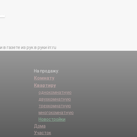
газете из рук в руки irr.ru
На продажу:
Комнату
Квартиру
однокомнатную
двухкомнатную
трехкомнатную
многокомнатную
Новостройки
Дома
Участок