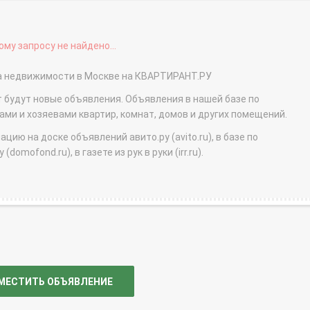
му запросу не найдено...
жа недвижимости в Москве на КВАРТИРАНТ.РУ
т будут новые объявления. Объявления в нашей базе по
и и хозяевами квартир, комнат, домов и других помещений.
ю на доске объявлений авито.ру (avito.ru), в базе по
domofond.ru), в газете из рук в руки (irr.ru).
МЕСТИТЬ ОБЪЯВЛЕНИЕ