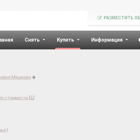
РАЗМЕСТИТЬ О
авная
Снять
Купить
Информация
ревня Мешково
по стоимости
]
вье
|