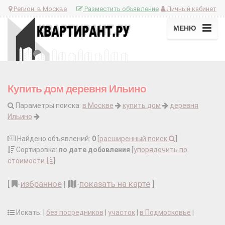
Регион:
в Москве
Разместить объявление
Личный кабинет
МЕНЮ
Купить дом деревня Ильино
Параметры поиска:
в Москве
купить дом
деревня
Ильино
Найдено объявлений:
0
[
расширенный поиск
]
Сортировка:
по дате добавления
[
упорядочить по
стоимости
]
[
-
избранное
|
-
показать на карте
]
Искать: |
без посредников
|
участок
|
в Подмосковье
|