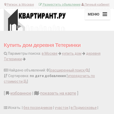
Регион:
в Москве
Разместить объявление
Личный кабинет
МЕНЮ
Купить дом деревня Тетеринки
Параметры поиска:
в Москве
купить дом
деревня
Тетеринки
Найдено объявлений:
0
[
расширенный поиск
]
Сортировка:
по дате добавления
[
упорядочить по
стоимости
]
[
-
избранное
|
-
показать на карте
]
Искать: |
без посредников
|
участок
|
в Подмосковье
|