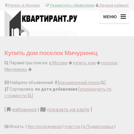
Регион:
в Москве
Разместить объявление
Личный кабинет
МЕНЮ
Купить дом поселок Мичуринец
Параметры поиска:
в Москве
купить дом
поселок
Мичуринец
Найдено объявлений:
0
[
расширенный поиск
]
Сортировка:
по дате добавления
[
упорядочить по
стоимости
]
[
-
избранное
|
-
показать на карте
]
Искать: |
без посредников
|
участок
|
в Подмосковье
|