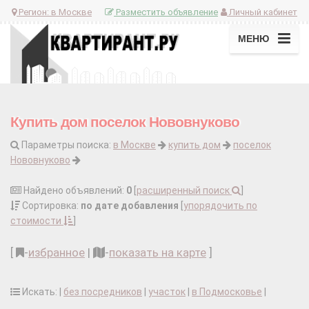
Регион:
в Москве
Разместить объявление
Личный кабинет
МЕНЮ
Купить дом поселок Нововнуково
Параметры поиска:
в Москве
купить дом
поселок
Нововнуково
Найдено объявлений:
0
[
расширенный поиск
]
Сортировка:
по дате добавления
[
упорядочить по
стоимости
]
[
-
избранное
|
-
показать на карте
]
Искать: |
без посредников
|
участок
|
в Подмосковье
|