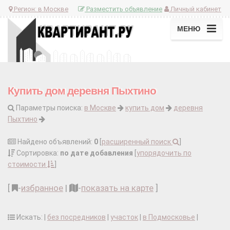
Регион:
в Москве
Разместить объявление
Личный кабинет
МЕНЮ
Купить дом деревня Пыхтино
Параметры поиска:
в Москве
купить дом
деревня
Пыхтино
Найдено объявлений:
0
[
расширенный поиск
]
Сортировка:
по дате добавления
[
упорядочить по
стоимости
]
[
-
избранное
|
-
показать на карте
]
Искать: |
без посредников
|
участок
|
в Подмосковье
|