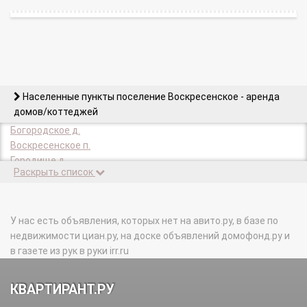
Населенные пункты поселение Воскресенское - аренда
домов/коттеджей
Богородское д.
Воскресенское п.
Городище д.
Раскрыть список
Губкино д.
д/о Воскресенское п.
Каменка д.
Каракашево д.
У нас есть объявления, которых нет на авито.ру, в базе по
Князево д.
недвижимости циан.ру, на доске объявлений домофонд.ру и
Лаптево д.
в газете из рук в руки irr.ru
Милорадово д.
Никольское д.
КВАРТИРАНТ.РУ
подсобного хозяйства Воскресенское п.