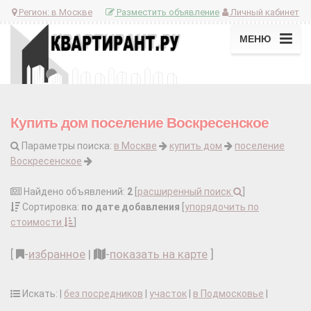
Регион:
в Москве
Разместить объявление
Личный кабинет
МЕНЮ
Купить дом поселение Воскресенское
Параметры поиска:
в Москве
купить дом
поселение
Воскресенское
Найдено объявлений:
2
[
расширенный поиск
]
Сортировка:
по дате добавления
[
упорядочить по
стоимости
]
[
-
избранное
|
-
показать на карте
]
Искать: |
без посредников
|
участок
|
в Подмосковье
|