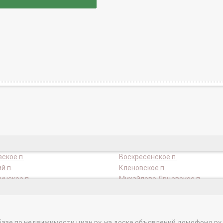
ское п.
Воскресенское п.
й п.
Кленовское п.
нское п.
Михайлово-Ярцевское п.
ген п.
Новофедоровское п.
ское п.
Сосенское п.
ое п.
Щербинка г.
базе по недвижимости циан.ру, на доске объявлений домофонд.ру и в 