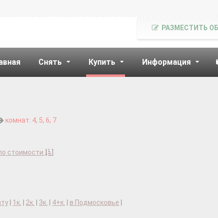
РАЗМЕСТИТЬ О
авная
Снять
Купить
Информация
комнат: 4, 5, 6, 7
по стоимости
]
ату
|
1к.
|
2к.
|
3к.
|
4+к.
|
в Подмосковье
|