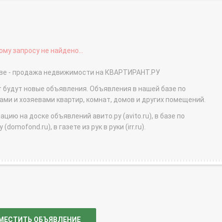
му запросу не найдено...
Москве - продажа недвижимости на КВАРТИРАНТ.РУ
т будут новые объявления. Объявления в нашей базе по
и и хозяевами квартир, комнат, домов и других помещений.
ю на доске объявлений авито.ру (avito.ru), в базе по
domofond.ru), в газете из рук в руки (irr.ru).
МЕСТИТЬ ОБЪЯВЛЕНИЕ