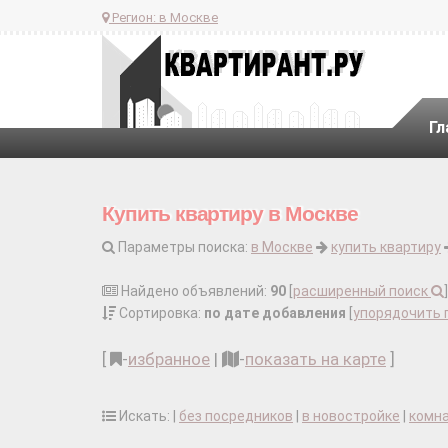
Регион:
в Москве
Гл
Купить квартиру в Москве
Параметры поиска:
в Москве
купить квартиру
Найдено объявлений:
90
[
расширенный поиск
]
Сортировка:
по дате добавления
[
упорядочить 
[
-
избранное
|
-
показать на карте
]
Искать: |
без посредников
|
в новостройке
|
комн