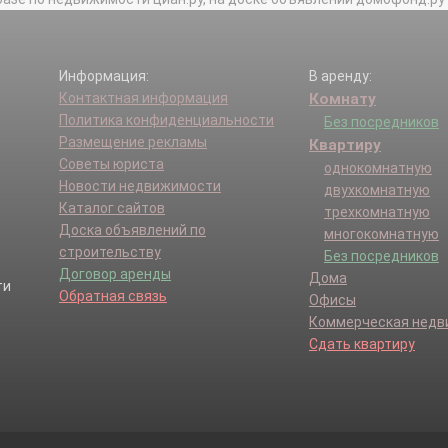
Информация:
В аренду:
Контактная информация
Комнату
Политика конфиденциальности
Без посредников
Размещение рекламы
Квартиру
Советы юриста
однокомнатную
Новости недвижимости
двухкомнатную
Каталог сайтов
трехкомнатную
Доска объявлений по
многокомнатную
строительству
Без посредников
Договор аренды
Дома
Обратная связь
Офисы
Коммерческая нед
Сдать квартиру