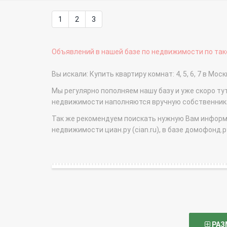
1
2
3
Объявлений в нашей базе по недвижимости по тако
Вы искали: Купить квартиру комнат: 4, 5, 6, 7 в 
Мы регулярно пополняем нашу базу и уже скоро ту
недвижимости наполняются вручную собственникам
Так же рекомендуем поискать нужную Вам информаци
недвижимости циан.ру (cian.ru), в базе домофонд.ру (
РАЗ