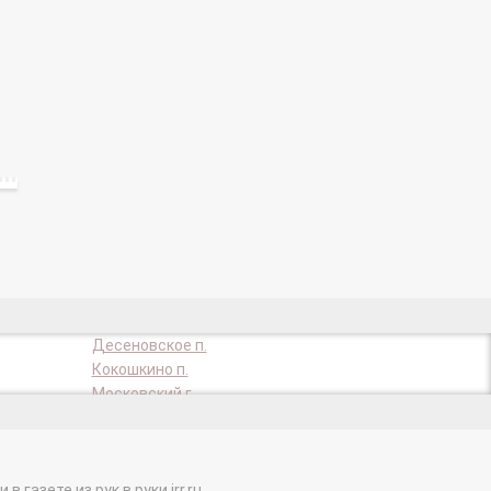
Десеновское п.
Кокошкино п.
Московский г.
Первомайское п.
Троицк г.
газете из рук в руки irr.ru