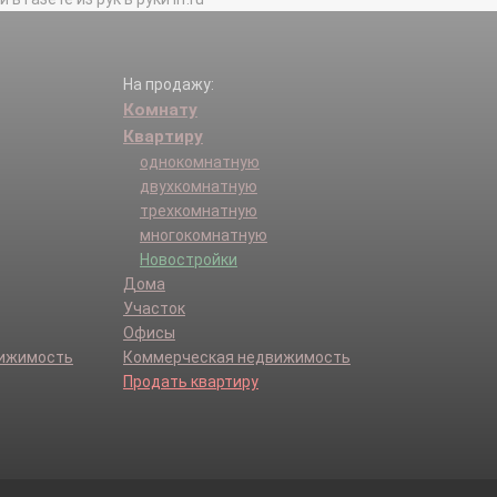
На продажу:
Комнату
Квартиру
однокомнатную
двухкомнатную
трехкомнатную
многокомнатную
Новостройки
Дома
Участок
Офисы
вижимость
Коммерческая недвижимость
Продать квартиру