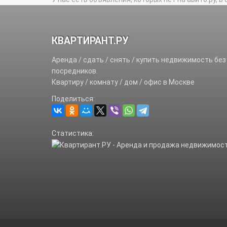
КВАРТИРАНТ.РУ
Аренда / сдать / снять / купить недвижимость без
посредников.
Квартиру / комнату / дом / офис в Москве
Поделиться:
Статистика: