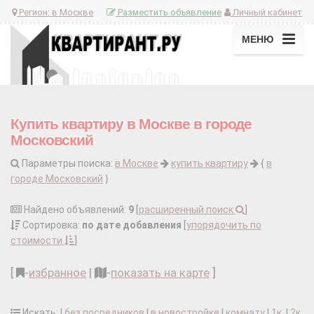
Регион:
в Москве
Разместить объявление
Личный кабинет
МЕНЮ
Купить квартиру в Москве в городе
Московский
Параметры поиска:
в Москве
купить квартиру
{
в
городе Московский
}
Найдено объявлений:
9
[
расширенный поиск
]
Сортировка:
по дате добавления
[
упорядочить по
стоимости
]
[
-
избранное
|
-
показать на карте
]
Искать: |
без посредников
|
в новостройке
|
комнату
|
1к.
|
2к.