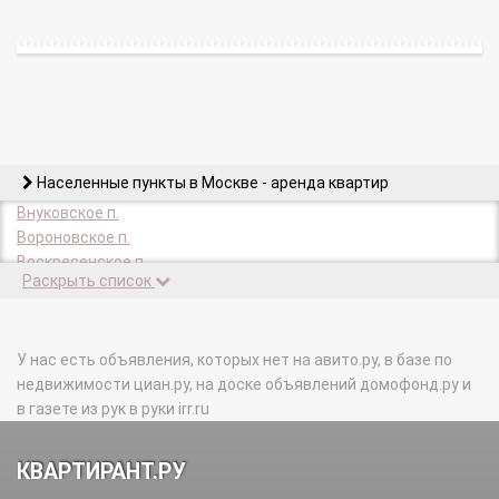
Населенные пункты в Москве - аренда квартир
Внуковское п.
Вороновское п.
Воскресенское п.
Раскрыть список
Десеновское п.
Зеленоград г.
Киевский п.
Кленовское п.
У нас есть объявления, которых нет на авито.ру, в базе по
Кокошкино п.
недвижимости циан.ру, на доске объявлений домофонд.ру и
Краснопахорское п.
в газете из рук в руки irr.ru
Марушкинское п.
Михайлово-Ярцевское п.
КВАРТИРАНТ.РУ
Московский г.