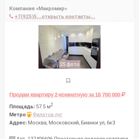
Компания «Макромир»
+7(925)5...открыть контакты...
25 фото
Продам квартиру 2-комнатную
за 18 700 000
2
Площадь:
57.5 м
Метро
Филатов луг
Адрес:
Москва, Московский, Бианки ул, 6к3
Арт. 137406696 Просторная видовая квартира