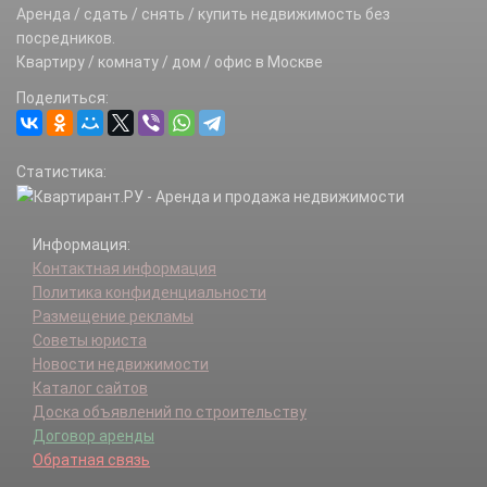
Московский п.
Аренда / сдать / снять / купить недвижимость без
Мосрентген п.
посредников.
Новофедоровское п.
Квартиру / комнату / дом / офис в Москве
Первомайское п.
Поделиться:
Роговское п.
Рязановское п.
Сосенское п.
Статистика:
Троицк г.
Филимонковское п.
Щаповское п.
Информация:
Щербинка г.
Контактная информация
Политика конфиденциальности
Размещение рекламы
Советы юриста
Новости недвижимости
Каталог сайтов
Доска объявлений по строительству
Договор аренды
Обратная связь