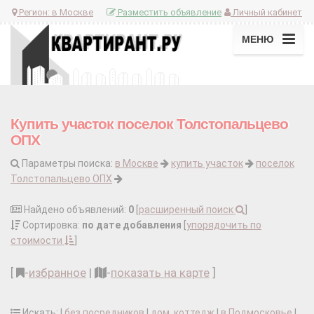
Регион:
в Москве
Разместить объявление
Личный кабинет
МЕНЮ
Купить участок поселок Толстопальцево
ОПХ
Параметры поиска:
в Москве
купить участок
поселок
Толстопальцево ОПХ
Найдено объявлений:
0
[
расширенный поиск
]
Сортировка:
по дате добавления
[
упорядочить по
стоимости
]
[
-
избранное
|
-
показать на карте
]
Искать: |
без посредников
|
дом, коттедж
|
в Подмосковье
|