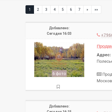
1
2
3
4
5
6
7
»
»»
Добавлено:
Сегодня 16:03
+796
Продам
Адрес:
Полесь
6 фото
Прод
Москов
Добавлено:
Сегодня 16:15