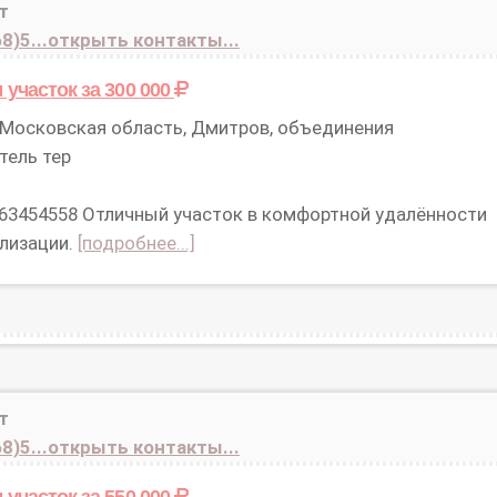
т
8)5...открыть контакты...
 участок
за 300 000
Московская область, Дмитров, объединения
тель тер
 63454558 Отличный участок в комфортной удалённости
илизации.
[подробнее...]
т
8)5...открыть контакты...
 участок
за 550 000