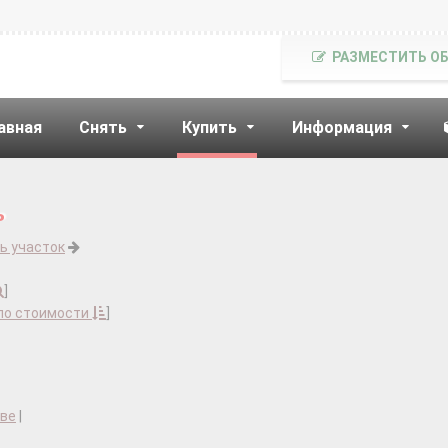
РАЗМЕСТИТЬ О
авная
Снять
Купить
Информация
ь
ь участок
]
по стоимости
]
кве
|