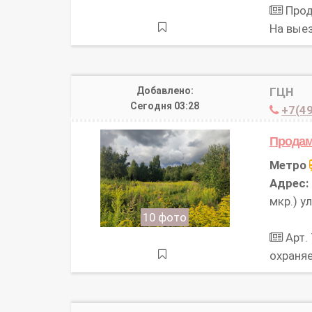
Прод
На вые
Добавлено:
ГЦН
Сегодня 03:28
+7(49
Продам
Метро
Адрес:
мкр.) ул
10 фото
Арт.
охраня