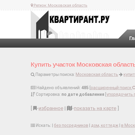
Регион:
Московская область
Гл
Купить участок Московская област
Параметры поиска:
Московская область
купит
Найдено объявлений:
485
[
расширенный поиск
Сортировка:
по дате добавления
[
упорядочить 
[
-
избранное
|
-
показать на карте
]
Искать: |
без посредников
|
дом, коттедж
|
в Мос