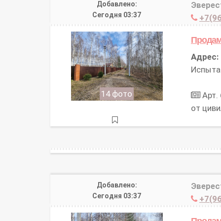
Добавлено:
Эверес
Сегодня 03:37
+7(96
Продам
Адрес:
Испыта
14 фото
Арт.
от цив
Добавлено:
Эверес
Сегодня 03:37
+7(96
Продам