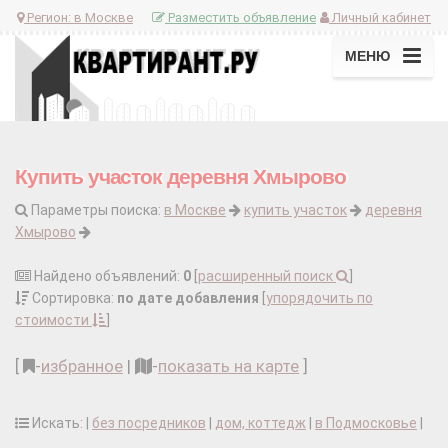
Регион:
в Москве
Разместить объявление
Личный кабинет
МЕНЮ
Купить участок деревня Хмырово
Параметры поиска:
в Москве
купить участок
деревня
Хмырово
Найдено объявлений:
0
[
расширенный поиск
]
Сортировка:
по дате добавления
[
упорядочить по
стоимости
]
[
-
избранное
|
-
показать на карте
]
Искать: |
без посредников
|
дом, коттедж
|
в Подмосковье
|