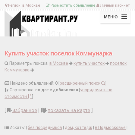
Регион:
в Москве
Разместить объявление
Личный кабинет
МЕНЮ
Купить участок поселок Коммунарка
Параметры поиска:
в Москве
купить участок
поселок
Коммунарка
Найдено объявлений:
0
[
расширенный поиск
]
Сортировка:
по дате добавления
[
упорядочить по
стоимости
]
[
-
избранное
|
-
показать на карте
]
Искать: |
без посредников
|
дом, коттедж
|
в Подмосковье
|