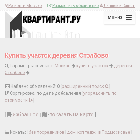
Регион:
в Москве
Разместить объявление
Личный кабинет
МЕНЮ
Купить участок деревня Столбово
Параметры поиска:
в Москве
купить участок
деревня
Столбово
Найдено объявлений:
0
[
расширенный поиск
]
Сортировка:
по дате добавления
[
упорядочить по
стоимости
]
[
-
избранное
|
-
показать на карте
]
Искать: |
без посредников
|
дом, коттедж
|
в Подмосковье
|