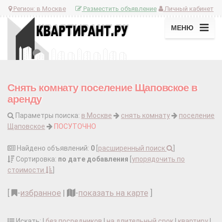
Регион:
в Москве
Разместить объявление
Личный кабинет
МЕНЮ
Снять комнату поселение Щаповское в
аренду
Параметры поиска:
в Москве
снять комнату
поселение
Щаповское
ПОСУТОЧНО
Найдено объявлений:
0
[
расширенный поиск
]
Сортировка:
по дате добавления
[
упорядочить по
стоимости
]
[
-
избранное
|
-
показать на карте
]
Искать: |
без посредников
|
на длительный срок
|
квартиру
|