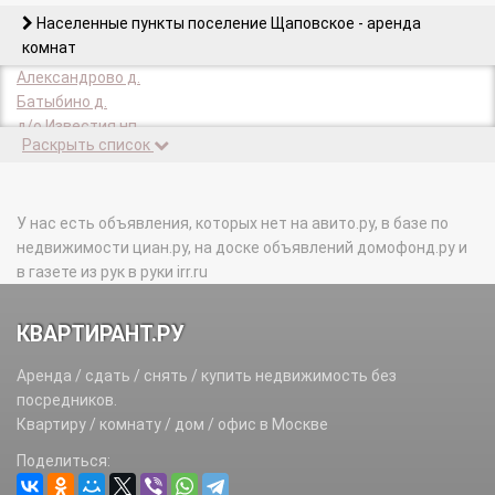
Населенные пункты поселение Щаповское - аренда
комнат
Александрово д.
Батыбино д.
д/о Известия нп.
Раскрыть список
д/о Пахра п.
Дорожно-ремонтного пункта 3 п.
Жилой поселок 3 п.
Иваньково д.
У нас есть объявления, которых нет на авито.ру, в базе по
Костишово д.
недвижимости циан.ру, на доске объявлений домофонд.ру и
Кузенево д.
в газете из рук в руки irr.ru
Курилово п.
Овечкино д.
КВАРТИРАНТ.РУ
Ознобишино с.
Песье д.
Аренда / сдать / снять / купить недвижимость без
Русино д.
посредников.
Сатино-Русское д.
Квартиру / комнату / дом / офис в Москве
Сатино-Татарское д.
Поделиться:
Спортбазы п.
Троицкое д.