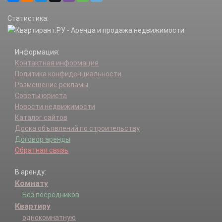
Шаганино д.
Статистика:
Шалово х.
Щапово п.
Информация:
Контактная информация
Политика конфиденциальности
Размещение рекламы
Советы юриста
Новости недвижимости
Каталог сайтов
Доска объявлений по строительству
Договор аренды
Обратная связь
В аренду:
Комнату
Без посредников
Квартиру
однокомнатную