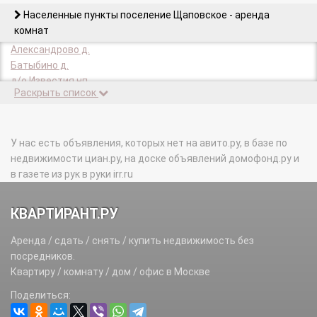
Населенные пункты поселение Щаповское - аренда
комнат
Александрово д.
Батыбино д.
д/о Известия нп.
Раскрыть список
д/о Пахра п.
Дорожно-ремонтного пункта 3 п.
Жилой поселок 3 п.
Иваньково д.
У нас есть объявления, которых нет на авито.ру, в базе по
Костишово д.
недвижимости циан.ру, на доске объявлений домофонд.ру и
Кузенево д.
в газете из рук в руки irr.ru
Курилово п.
Овечкино д.
КВАРТИРАНТ.РУ
Ознобишино с.
Песье д.
Аренда / сдать / снять / купить недвижимость без
Русино д.
посредников.
Сатино-Русское д.
Квартиру / комнату / дом / офис в Москве
Сатино-Татарское д.
Поделиться:
Спортбазы п.
Троицкое д.