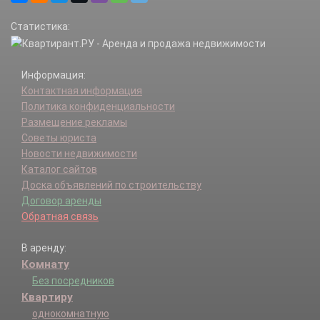
Шаганино д.
Статистика:
Шалово х.
Щапово п.
Информация:
Контактная информация
Политика конфиденциальности
Размещение рекламы
Советы юриста
Новости недвижимости
Каталог сайтов
Доска объявлений по строительству
Договор аренды
Обратная связь
В аренду:
Комнату
Без посредников
Квартиру
однокомнатную