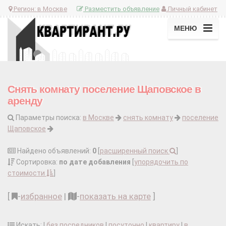
Регион:
в Москве
Разместить объявление
Личный кабинет
МЕНЮ
Снять комнату поселение Щаповское в
аренду
Параметры поиска:
в Москве
снять комнату
поселение
Щаповское
Найдено объявлений:
0
[
расширенный поиск
]
Сортировка:
по дате добавления
[
упорядочить по
стоимости
]
[
-
избранное
|
-
показать на карте
]
Искать: |
без посредников
|
посуточно
|
квартиру
|
в