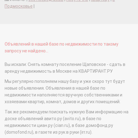
Подмосковье
|
Объявлений в нашей базе по недвижимости по такому
запросу не найдено...
Вы искали: Снять комнату поселение Щаповское - сдать в
аренду недвижимость в Москве на КВАРТИРАНТ.РУ
Мы регулярно пополняем нашу базу и уже скоро тут будут
новые объявления. Объявления в нашей базе по
недвижимости наполняются вручную собственниками и
хозяевами квартир, комнат, домов и других помещений.
Так же рекомендуем поискать нужную Вам информацию на
доске объявлений авито.ру (avito.ru), в базе по
недвижимости циан.ру (cian.ru), в базе домофонд.ру
(domofond.ru), в газете из рук в руки (irr.ru).