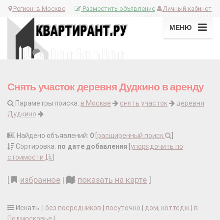
Регион:
в Москве
Разместить объявление
Личный кабинет
МЕНЮ
Снять участок деревня Дудкино в аренду
Параметры поиска:
в Москве
снять участок
деревня
Дудкино
Найдено объявлений:
0
[
расширенный поиск
]
Сортировка:
по дате добавления
[
упорядочить по
стоимости
]
[
-
избранное
|
-
показать на карте
]
Искать: |
без посредников
|
посуточно
|
дом, коттедж
|
в
Подмосковье
|