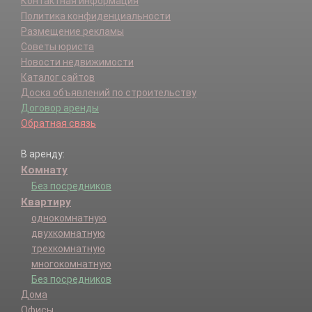
Контактная информация
Егорьевск г.
Политика конфиденциальности
Егорьевский г.о..
Размещение рекламы
Жуковский г.
Советы юриста
Зарайск г.
Новости недвижимости
Зарайский р-н.
Каталог сайтов
Звенигород г.
Доска объявлений по строительству
Ивантеевка г.
Договор аренды
Истра г.
Обратная связь
Истринский р-н.
Кашира г.
В аренду:
Кашира-8 г.
Комнату
Каширский г.о..
Климовск г.
Без посредников
Клин г.
Квартиру
Клинский р-н.
однокомнатную
Коломенский р-н.
двухкомнатную
Коломна г.
трехкомнатную
Королев г.
многокомнатную
Котельники г.
Без посредников
Красково п.
Дома
Красноармейск г.
Офисы