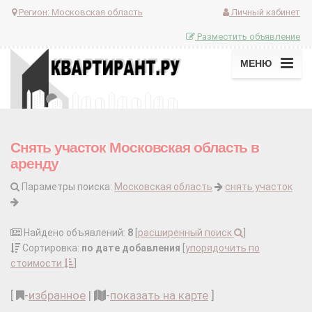
Регион:
Московская область
Личный кабинет
Разместить объявление
МЕНЮ
Снять участок Московская область в
аренду
Параметры поиска:
Московская область
снять участок
Найдено объявлений:
8
[
расширенный поиск
]
Сортировка:
по дате добавления
[
упорядочить по
стоимости
]
[
-
избранное
|
-
показать на карте
]