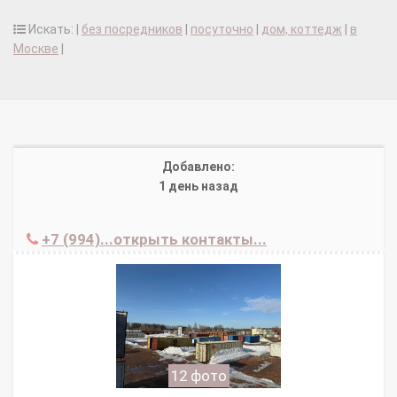
Искать: |
без посредников
|
посуточно
|
дом, коттедж
|
в
Москве
|
Добавлено:
1 день назад
+7 (994)...открыть контакты...
12 фото