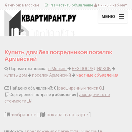
Регион:
в Москве
Разместить объявление
Личный кабинет
МЕНЮ
Купить дом без посредников поселок
Армейский
Параметры поиска:
в Москве
БЕЗ ПОСРЕДНИКОВ
купить дом
поселок Армейский
частные объявления
Найдено объявлений:
0
[
расширенный поиск
]
Сортировка:
по дате добавления
[
упорядочить по
стоимости
]
[
-
избранное
|
-
показать на карте
]
Искать: |
предложения от агентств
|
участок
|
в