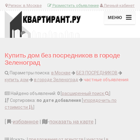
Регион:
в Москве
Разместить объявление
Личный кабинет
МЕНЮ
Купить дом без посредников в городе
Зеленоград
Параметры поиска:
в Москве
БЕЗ ПОСРЕДНИКОВ
купить дом
в городе Зеленоград
частные объявления
Найдено объявлений:
0
[
расширенный поиск
]
Сортировка:
по дате добавления
[
упорядочить по
стоимости
]
[
-
избранное
|
-
показать на карте
]
Искать: |
предложения от агентств
|
участок
|
в