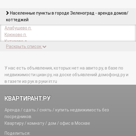
Населенные пункты в городе Зеленоград - аренда домов/
коттеджей
Алабушево п.
Крюково п.
Кутузово д.
Раскрыть список
Малино п.
Назарьево п.
Рожки п.
У нас есть объявления, которых нет на авито.ру, в базе по
недвижимости циан.ру, на доске объявлений домофонд.ру и
в газете из рук в руки irr.ru
КВАРТИРАНТ.РУ
Аренда / сдать / снять / купить недвижимость без
посредников.
Квартиру / комнату / дом / офис в Москве
Поделиться: