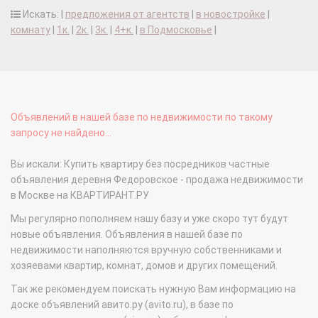
Искать: |
предложения от агентств
|
в новостройке
|
комнату
|
1к.
|
2к.
|
3к.
|
4+к.
|
в Подмосковье
|
Объявлений в нашей базе по недвижимости по такому
запросу не найдено...
Вы искали: Купить квартиру без посредников частные
объявления деревня Федоровское - продажа недвижимости
в Москве на КВАРТИРАНТ.РУ
Мы регулярно пополняем нашу базу и уже скоро тут будут
новые объявления. Объявления в нашей базе по
недвижимости наполняются вручную собственниками и
хозяевами квартир, комнат, домов и других помещений.
Так же рекомендуем поискать нужную Вам информацию на
доске объявлений авито.ру (avito.ru), в базе по