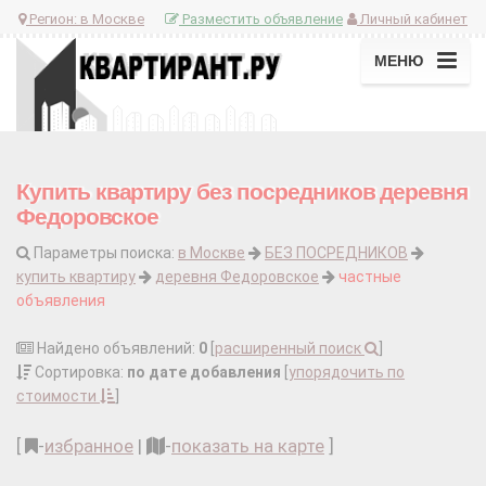
Регион:
в Москве
Разместить объявление
Личный кабинет
МЕНЮ
Купить квартиру без посредников деревня
Федоровское
Параметры поиска:
в Москве
БЕЗ ПОСРЕДНИКОВ
купить квартиру
деревня Федоровское
частные
объявления
Найдено объявлений:
0
[
расширенный поиск
]
Сортировка:
по дате добавления
[
упорядочить по
стоимости
]
[
-
избранное
|
-
показать на карте
]