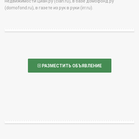
недвижимости циан.ру (cian.ru), в базе домофонд.ру
(domofond.ru), в газете из рук в руки (irr.ru).
РАЗМЕСТИТЬ ОБЪЯВЛЕНИЕ