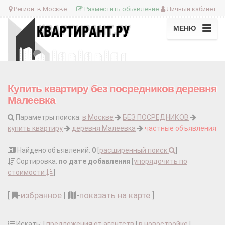
Регион:
в Москве
Разместить объявление
Личный кабинет
МЕНЮ
Купить квартиру без посредников деревня
Малеевка
Параметры поиска:
в Москве
БЕЗ ПОСРЕДНИКОВ
купить квартиру
деревня Малеевка
частные объявления
Найдено объявлений:
0
[
расширенный поиск
]
Сортировка:
по дате добавления
[
упорядочить по
стоимости
]
[
-
избранное
|
-
показать на карте
]
Искать: |
предложения от агентств
|
в новостройке
|