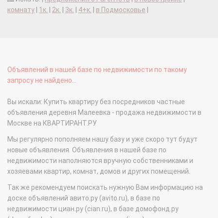
комнату
|
1к.
|
2к.
|
3к.
|
4+к.
|
в Подмосковье
|
Объявлений в нашей базе по недвижимости по такому
запросу не найдено...
Вы искали: Купить квартиру без посредников частные
объявления деревня Малеевка - продажа недвижимости в
Москве на КВАРТИРАНТ.РУ
Мы регулярно пополняем нашу базу и уже скоро тут будут
новые объявления. Объявления в нашей базе по
недвижимости наполняются вручную собственниками и
хозяевами квартир, комнат, домов и других помещений.
Так же рекомендуем поискать нужную Вам информацию на
доске объявлений авито.ру (avito.ru), в базе по
недвижимости циан.ру (cian.ru), в базе домофонд.ру