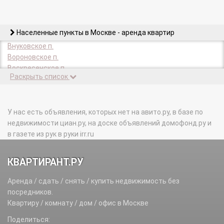
Населенные пункты в Москве - аренда квартир
Внуковское п.
Вороновское п.
Воскресенское п.
Раскрыть список
Десеновское п.
Зеленоград г.
Киевский п.
Кленовское п.
У нас есть объявления, которых нет на авито.ру, в базе по
Кокошкино п.
недвижимости циан.ру, на доске объявлений домофонд.ру и
Краснопахорское п.
в газете из рук в руки irr.ru
Марушкинское п.
Михайлово-Ярцевское п.
КВАРТИРАНТ.РУ
Московский г.
Московский п.
Аренда / сдать / снять / купить недвижимость без
Мосрентген п.
посредников.
Новофедоровское п.
Квартиру / комнату / дом / офис в Москве
Первомайское п.
Поделиться:
Роговское п.