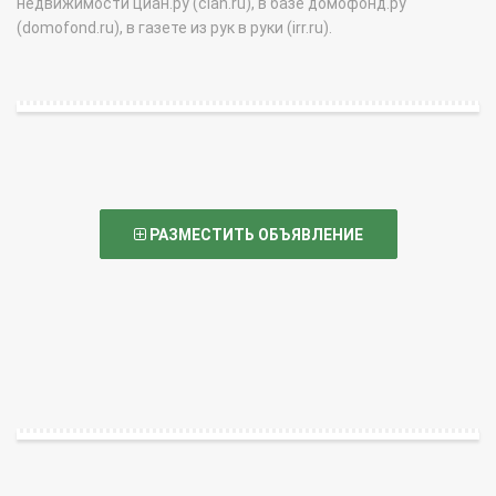
недвижимости циан.ру (cian.ru), в базе домофонд.ру
(domofond.ru), в газете из рук в руки (irr.ru).
РАЗМЕСТИТЬ ОБЪЯВЛЕНИЕ