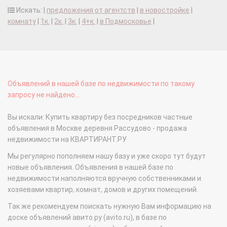
Искать: |
предложения от агентств
|
в новостройке
|
комнату
|
1к.
|
2к.
|
3к.
|
4+к.
|
в Подмосковье
|
Объявлений в нашей базе по недвижимости по такому
запросу не найдено...
Вы искали: Купить квартиру без посредников частные
объявления в Москве деревня Рассудово - продажа
недвижимости на КВАРТИРАНТ.РУ
Мы регулярно пополняем нашу базу и уже скоро тут будут
новые объявления. Объявления в нашей базе по
недвижимости наполняются вручную собственниками и
хозяевами квартир, комнат, домов и других помещений.
Так же рекомендуем поискать нужную Вам информацию на
доске объявлений авито.ру (avito.ru), в базе по