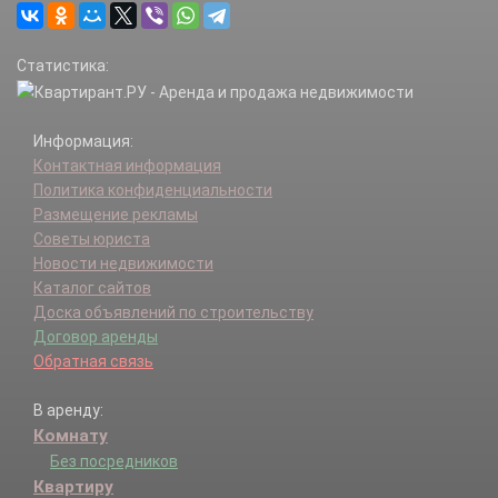
Рязановское п.
Сосенское п.
Статистика:
Троицк г.
Филимонковское п.
Щаповское п.
Информация:
Щербинка г.
Контактная информация
Политика конфиденциальности
Размещение рекламы
Советы юриста
Новости недвижимости
Каталог сайтов
Доска объявлений по строительству
Договор аренды
Обратная связь
В аренду:
Комнату
Без посредников
Квартиру