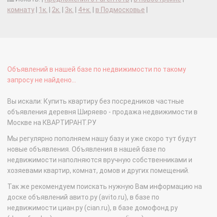
комнату
|
1к.
|
2к.
|
3к.
|
4+к.
|
в Подмосковье
|
Объявлений в нашей базе по недвижимости по такому
запросу не найдено...
Вы искали: Купить квартиру без посредников частные
объявления деревня Ширяево - продажа недвижимости в
Москве на КВАРТИРАНТ.РУ
Мы регулярно пополняем нашу базу и уже скоро тут будут
новые объявления. Объявления в нашей базе по
недвижимости наполняются вручную собственниками и
хозяевами квартир, комнат, домов и других помещений.
Так же рекомендуем поискать нужную Вам информацию на
доске объявлений авито.ру (avito.ru), в базе по
недвижимости циан.ру (cian.ru), в базе домофонд.ру