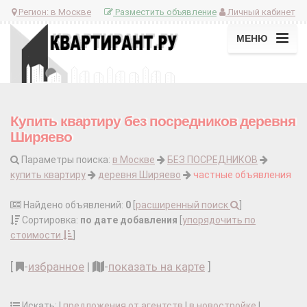
Регион:
в Москве
Разместить объявление
Личный кабинет
МЕНЮ
Купить квартиру без посредников деревня
Ширяево
Параметры поиска:
в Москве
БЕЗ ПОСРЕДНИКОВ
купить квартиру
деревня Ширяево
частные объявления
Найдено объявлений:
0
[
расширенный поиск
]
Сортировка:
по дате добавления
[
упорядочить по
стоимости
]
[
-
избранное
|
-
показать на карте
]
Искать: |
предложения от агентств
|
в новостройке
|