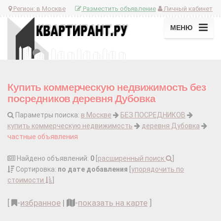
Регион:
в Москве
Разместить объявление
Личный кабинет
МЕНЮ
Купить коммерческую недвижимость без
посредников деревня Дубовка
Параметры поиска:
в Москве
БЕЗ ПОСРЕДНИКОВ
купить коммерческую недвижимость
деревня Дубовка
частные объявления
Найдено объявлений:
0
[
расширенный поиск
]
Сортировка:
по дате добавления
[
упорядочить по
стоимости
]
[
-
избранное
|
-
показать на карте
]